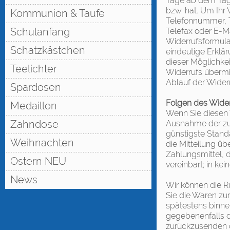
Tage ab dem Tag,
bzw. hat. Um Ihr 
Kommunion & Taufe
Telefonnummer, Te
Schulanfang
Telefax oder E-Ma
Widerrufsformula
Schatzkästchen
eindeutige Erklä
dieser Möglichkei
Teelichter
Widerrufs übermit
Ablauf der Widerr
Spardosen
Folgen des Wider
Medaillon
Wenn Sie diesen V
Zahndose
Ausnahme der zus
günstigste Stand
Weihnachten
die Mitteilung ü
Zahlungsmittel, 
Ostern NEU
vereinbart; in k
News
Wir können die R
Sie die Waren zu
spätestens binnen
gegebenenfalls d
zurückzusenden o