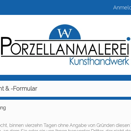
Anmel
ht & -Formular
ung
cht, binnen vierzehn Tagen ohne Angabe von Gründen diesen Ver