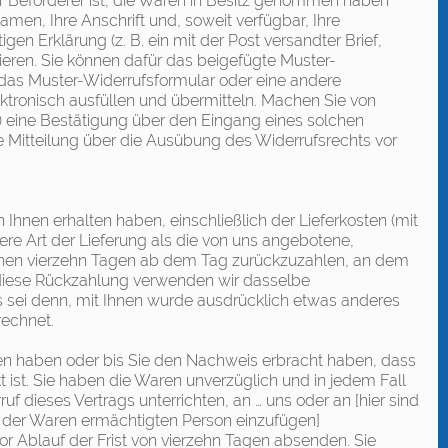
er Beförderer ist, die Waren in Besitz genommen haben
men, Ihre Anschrift und, soweit verfügbar, Ihre
n Erklärung (z. B. ein mit der Post versandter Brief,
mieren. Sie können dafür das beigefügte Muster-
 das Muster-Widerrufsformular oder eine andere
ektronisch ausfüllen und übermitteln. Machen Sie von
l) eine Bestätigung über den Eingang eines solchen
ie Mitteilung über die Ausübung des Widerrufsrechts vor
 Ihnen erhalten haben, einschließlich der Lieferkosten (mit
re Art der Lieferung als die von uns angebotene,
innen vierzehn Tagen ab dem Tag zurückzuzahlen, an dem
ür diese Rückzahlung verwenden wir dasselbe
es sei denn, mit Ihnen wurde ausdrücklich etwas anderes
rechnet.
ten haben oder bis Sie den Nachweis erbracht haben, dass
ist. Sie haben die Waren unverzüglich und in jedem Fall
 dieses Vertrags unterrichten, an … uns oder an [hier sind
 der Waren ermächtigten Person einzufügen]
or Ablauf der Frist von vierzehn Tagen absenden. Sie