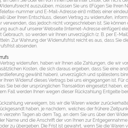
 an dem Sie oder ein von Ihnen benannter Dritter, der nicht d
Widerrufsrecht auszuüben, müssen Sie uns ([Fügen Sie Ihren Na
lefax-nummer und E-Mail-Adresse ein]) mittels einer eindeutige
il) über Ihren Entschluss, diesen Vertrag zu widerrufen, infor
r verwenden, das jedoch nicht vorgeschrieben ist. Sie können
rung auch auf unserer Webseite [Internet-Adresse einfügen] el
t Gebrauch, so werden wir Ihnen unverzüglich (z. B. per E-Mai
teln. Zur Wahrung der Widerrufsfrist reicht es aus, dass Sie d
ufsfrist absenden.
rufs
ertrag widerrufen, haben wir Ihnen alle Zahlungen, die wir von
ätzlichen Kosten, die sich daraus ergeben, dass Sie eine ande
ardlieferung gewählt haben), unverzüglich und spätestens b
ber Ihren Widerruf dieses Vertrags bei uns eingegangen ist. F
das Sie bei der ursprünglichen Transaktion eingesetzt haben, 
einem Fall werden Ihnen wegen dieser Rückzahlung Entgelte be
ückzahlung verweigern, bis wir die Waren wieder zurückerhal
rückgesandt haben, je nachdem, welches der frühere Zeitpunkt 
 vierzehn Tagen ab dem Tag, an dem Sie uns über den Widerruf
er Name und die Anschrift der von Ihnen zur Entgegennahme
der zu übergeben. Die Frist ist gewahrt, wenn Sie die Waren v