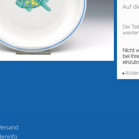
Auf di
Der Tel
werden
Nicht 
bei Ihr
einzutr
▸Wider
Versand
eninfo