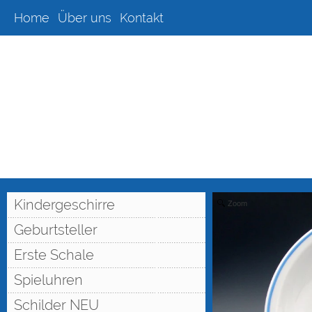
Home
Über uns
Kontakt
Kindergeschirre
Zoom
Geburtsteller
Erste Schale
Spieluhren
Schilder NEU