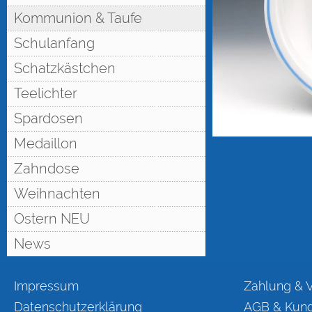
Kommunion & Taufe
Schulanfang
Schatzkästchen
Teelichter
Spardosen
Medaillon
Zahndose
Weihnachten
Ostern NEU
News
Impressum
Zahlung & 
Datenschutzerklärung
AGB & Kund